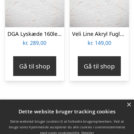
DGA Lyskæde 160led / 230v Sort – 1590cm
Veli Line Akryl Fugle Hvide
kr.
289,00
kr.
149,00
Gå til shop
Gå til shop
×
Varekategorier
Dette website bruger tracking cookies
Produkter
Dette websted bruger cookies til at forbedre brugeroplevelsen. Ved at
bruge vores hjemmeside accepterer du alle cookies i overensstemmelse
med vores cookiepolitik.
Detaljer