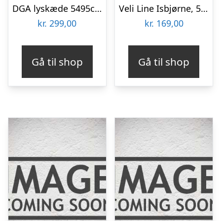
DGA lyskæde 5495cm – 1000led, 31v, Ip44 Mørk Grøn- 18271272
Veli Line Isbjørne, 5-Pak Hvid
kr.
299,00
kr.
169,00
Gå til shop
Gå til shop