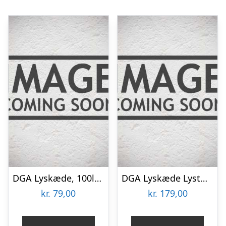
DGA Lyskæde, 100led 200cm Faldenede Istapper Hvid – 23141009
DGA Lyskæde Lystæppe 150led Sort – 25211008
kr.
79,00
kr.
179,00