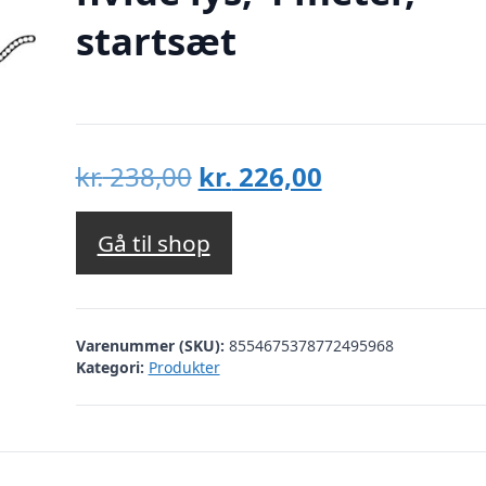
startsæt
Den
Den
kr.
238,00
kr.
226,00
oprindelige
aktuelle
pris
pris
Gå til shop
var:
er:
kr. 238,00.
kr. 226,00.
Varenummer (SKU):
8554675378772495968
Kategori:
Produkter