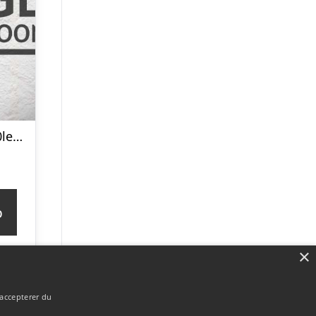
DGA Lyskæde 40led Sort 312cm –
p
×
 accepterer du