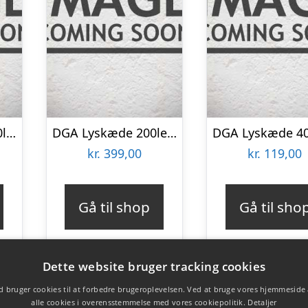
DGA Lyskæde 1500led, 31v, Ip44 – Mørk Grøn 7995cm- 18271273
DGA Lyskæde 200led / 230 V – Sort 390cm
kr.
399,00
kr.
119,00
Gå til shop
Gå til sho
Dette website bruger tracking cookies
 bruger cookies til at forbedre brugeroplevelsen. Ved at bruge vores hjemmeside
alle cookies i overensstemmelse med vores cookiepolitik.
Detaljer