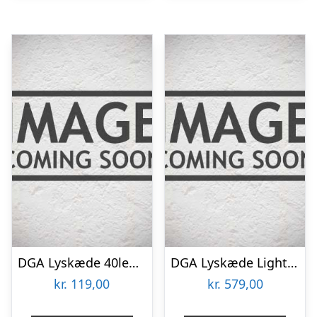
DGA Lyskæde 40led Sort 312cm –
DGA Lyskæde Light Net 200 Led Sort 200cm – 18271383
kr.
119,00
kr.
579,00