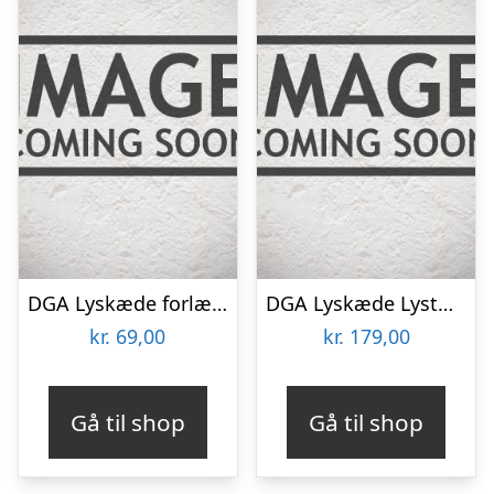
DGA Lyskæde forlænger 40led Sort 312cm -230v – 18271189
DGA Lyskæde Lystæppe 150led Sort – 25211008
kr.
69,00
kr.
179,00
Gå til shop
Gå til shop