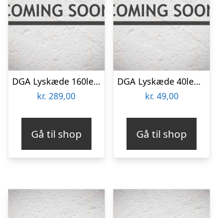
DGA Lyskæde 160led / 230v Sort – 1590cm
DGA Lyskæde 40led, Varm Hvid Mørkegrøn200cm – 23141011
kr.
289,00
kr.
49,00
Gå til shop
Gå til shop