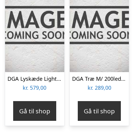
DGA Lyskæde Light Net 200 Led Sort 200cm – 18271383
DGA Træ M/ 200led Sort 170cm – 31v, Ip4431v, Ip44 – 18271181
kr.
579,00
kr.
289,00
Gå til shop
Gå til shop